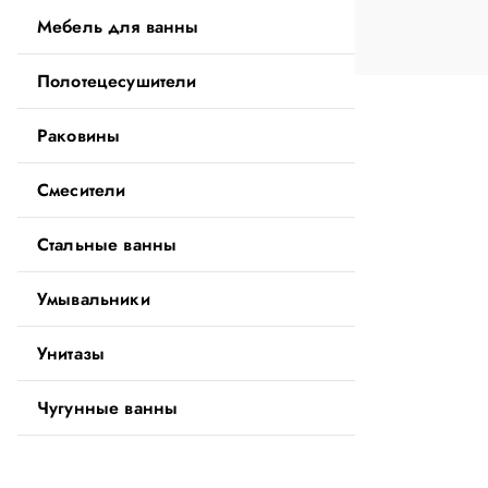
ю
Мебель для ванны
Your cart is currently empty.
Полотецесушители
Return to shop
Раковины
Смесители
Стальные ванны
Умывальники
Унитазы
Чугунные ванны