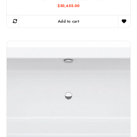
$
30,455.00
Add to cart