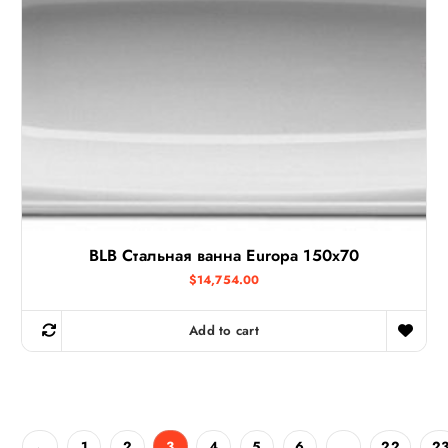
BLB Стальная ванна Europa 150х70
$
14,754.00
Add to cart
←
1
2
3
4
5
6
…
22
2