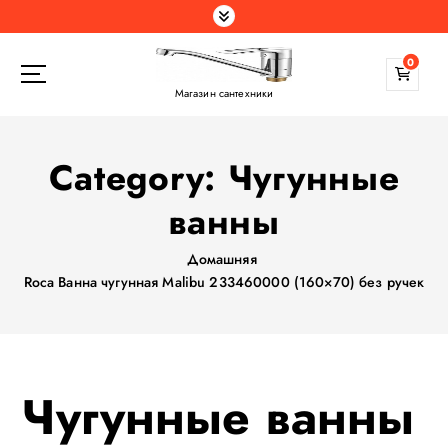
П
е
р
0
е
Магазин сантехники
й
т
и
Category:
Чугунные
к
с
ванны
о
д
Домашняя
е
Roca Ванна чугунная Malibu 233460000 (160×70) без ручек
р
ж
а
н
и
Чугунные ванны
ю