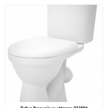
Лобня Рукомойник «Мотив» 031906