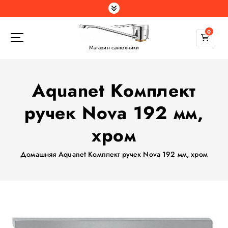
П
е
р
0
е
Магазин сантехники
й
т
и
Aquanet Комплект
к
с
ручек Nova 192 мм,
о
д
хром
е
р
Домашняя
Aquanet Комплект ручек Nova 192 мм, хром
ж
а
н
и
ю