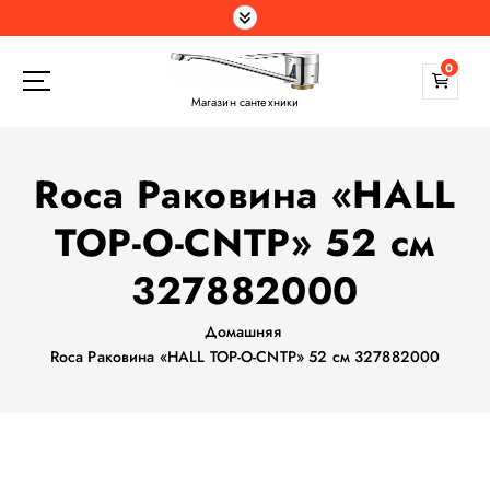
П
е
р
0
е
Магазин сантехники
й
т
и
Roca Раковина «HALL
к
с
TOP-O-CNTP» 52 см
о
д
327882000
е
р
Домашняя
ж
Roca Раковина «HALL TOP-O-CNTP» 52 см 327882000
а
н
и
ю