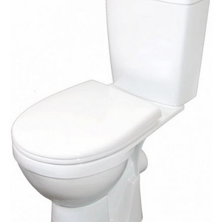
Rosa Унитаз-компакт Рио