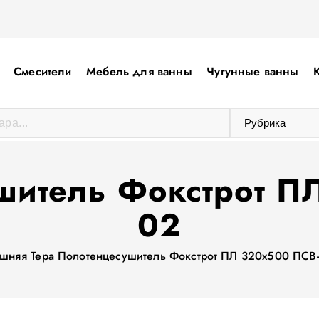
Смесители
Мебель для ванны
Чугунные ванны
шитель Фокстрот П
02
шняя
Тера Полотенцесушитель Фокстрот ПЛ 320х500 ПСВ-