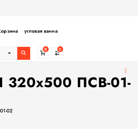
Корзина
угловая ванна
0
0
Л 320х500 ПСВ-01-
01-02