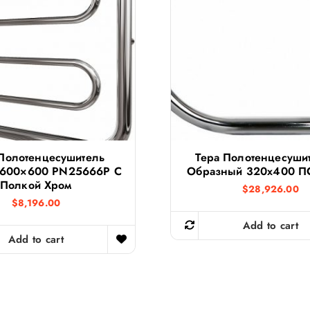
 Полотенцесушитель
Тера Полотенцесушит
 600×600 PN25666P С
Образный 320х400 ПС
Полкой Хром
$
28,926.00
$
8,196.00
Add to cart
Add to cart