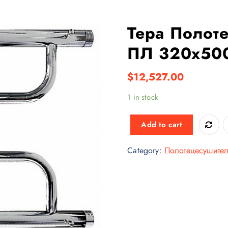
Тера Полот
ПЛ 320х500
$
12,527.00
1 in stock
Add to cart
Category:
Полотецесушите