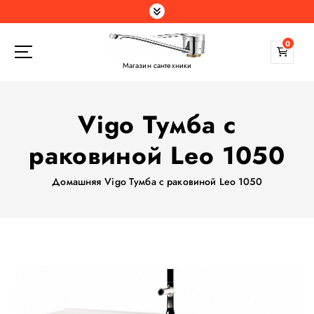
П
е
р
0
е
Магазин сантехники
й
т
и
Vigo Тумба с
к
с
раковиной Leo 1050
о
д
Домашняя
Vigo Тумба с раковиной Leo 1050
е
р
ж
а
н
и
ю