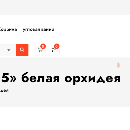
Корзина
угловая ванна
0
0
05» белая орхидея
идея